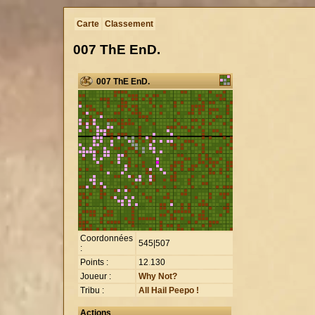
Carte
Classement
007 ThE EnD.
007 ThE EnD.
Coordonnées
545|507
:
Points :
12
.
130
Joueur :
Why Not?
Tribu :
All Hail Peepo !
Actions