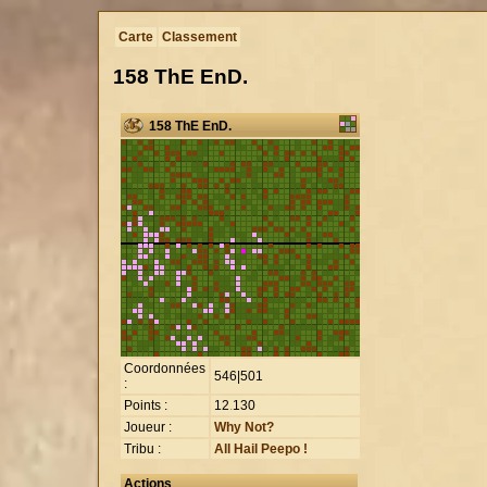
Carte
Classement
158 ThE EnD.
158 ThE EnD.
Coordonnées
546|501
:
Points :
12
.
130
Joueur :
Why Not?
Tribu :
All Hail Peepo !
Actions